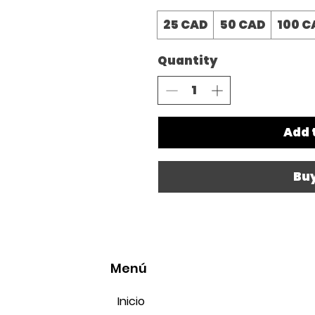
25 CAD
50 CAD
100 C
Quantity
Add 
Bu
Menú
Inicio