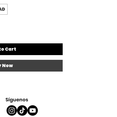
AD
to Cart
y Now
Síguenos