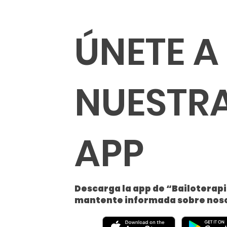
ÚNETE A
NUESTR
APP
Descarga la app de “Bailoterapi
mantente informada sobre nos