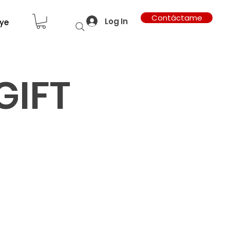
Contáctame
Log In
ye
GIFT