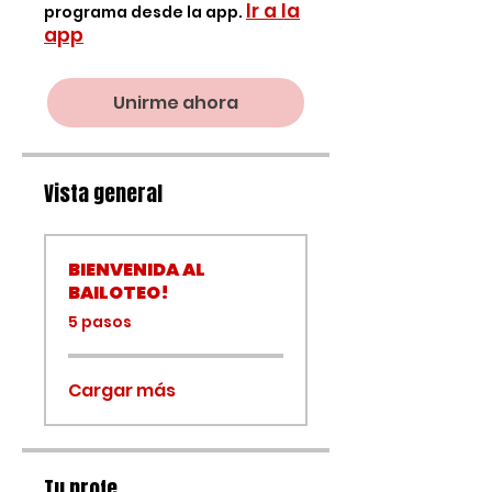
Ir a la
programa desde la app.
app
Unirme ahora
Vista general
BIENVENIDA AL
BAILOTEO!
.
5 pasos
Cargar más
Tu profe